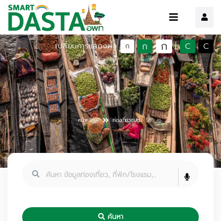
ก
ก
C
C
เปลี่ยนการแสดงผล
|
ก
หน้าหลัก
ท่องเที่ยวชุมชน
ค้นหา