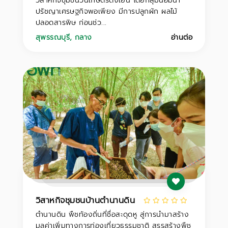
วิสาหกิจชุมชนวนเกษตรดงเย็น โดยกลุ่มน้อมนำ
ปรัชญาเศรษฐกิจพอเพียง มีการปลูกผัก ผลไม้
ปลอดสารพิษ ก่อนช่ว...
สุพรรณบุรี
,
กลาง
อ่านต่อ
วิสาหกิจชุมชนบ้านตำนานดิน
ตำนานดิน พืชท้องถิ่นที่ชื่อสะดุดหู สู่การนำมาสร้าง
มูลค่าเพิ่มทางการท่องเที่ยวธรรมชาติ สรรสร้างพืช