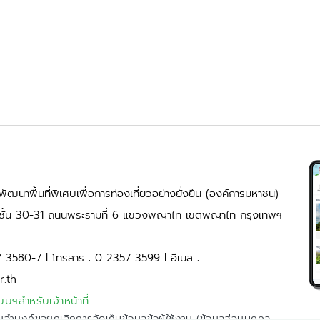
ัฒนาพื้นที่พิเศษเพื่อการท่องเที่ยวอย่างยั่งยืน (องค์การมหาชน)
้ ชั้น 30-31 ถนนพระรามที่ 6 แขวงพญาไท เขตพญาไท กรุงเทพฯ
7 3580-7 l โทรสาร : 0 2357 3599 l อีเมล :
r.th
บบฯสำหรับเจ้าหน้าที่
มจำนงค์ขอยกเลิกการจัดเก็บข้อมูลข้อผู้ใช้งาน (ข้อมูลส่วนบุคคล