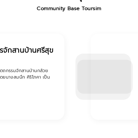
Community Base Toursim
จักสานบ้านศรีสุข
ชุ
ถกรรมจักสานบ้านกล้วย
ประ
ยนางสมนึก ศิริโภคา เป็น
ลำน
น้ำ.