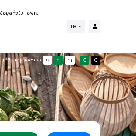
ข้อมูลทั่วไป
อพท.
ก
ก
C
C
เปลี่ยนการแสดงผล
|
ก