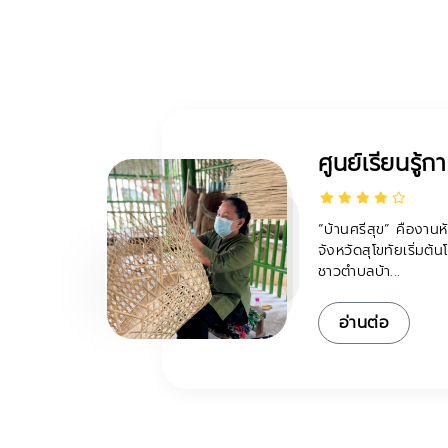
ศูนย์เรียนรู้การ
รส
“บ้านศรีสุข” คืองานหัต
ุมชน
จังหวัดสุโขทัยเริ่มต้นโด
ชาวตำบลบ้า...
อ่านต่อ