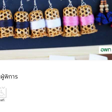
ู้พิการ
ิฟท์