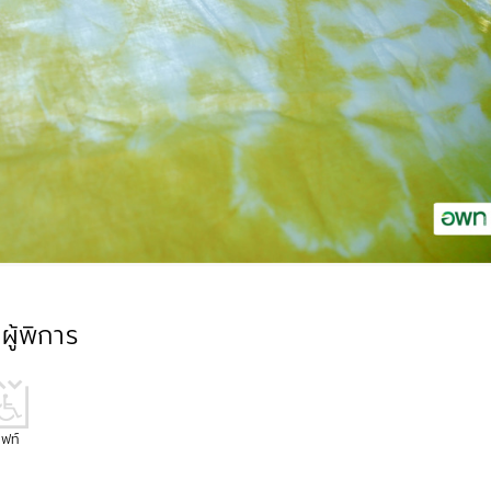
ู้พิการ
ิฟท์