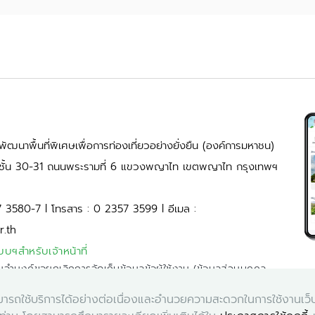
ัฒนาพื้นที่พิเศษเพื่อการท่องเที่ยวอย่างยั่งยืน (องค์การมหาชน)
้ ชั้น 30-31 ถนนพระรามที่ 6 แขวงพญาไท เขตพญาไท กรุงเทพฯ
7 3580-7 l โทรสาร : 0 2357 3599 l อีเมล :
r.th
บบฯสำหรับเจ้าหน้าที่
มจำนงค์ขอยกเลิกการจัดเก็บข้อมูลข้อผู้ใช้งาน (ข้อมูลส่วนบุคคล
่านสามารถใช้บริการได้อย่างต่อเนื่องและอำนวยความสะดวกในการใช้งานเว
คลิก
ูแลระบบผ่านอีเมล
tis@dasta.or.th