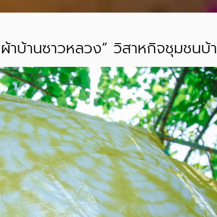
ทอผ้าบ้านซาวหลวง” วิสาหกิจชุมชน