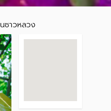
บ้านซาวหลวง