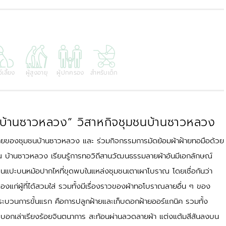
์เลี้ยง
ผู้สูงอายุ
ผู้ปกครอง
สำหรับเด็ก
ผ้าบ้านซาวหลวง” วิสาหกิจชุมชนบ้านซาวหลวง
ฝ้ายของชุมชนบ้านซาวหลวง และ ร่วมกิจกรรมการมัดย้อมผ้าฝ้ายทอมือด้วย
ณ บ้านซาวหลวง เรียนรู้การทอวิถีสานวัฒนธรรมลายผ้าอันมีเอกลักษณ์
้นแปะบนหม้อปากไหที่ขุดพบในแหล่งชุมชนเตาเผาโบราณ โดยเชื่อกันว่า
รืองแก่ผู้ที่ได้สวมใส่ รวมทั้งมีเรื่องราวของผ้าทอโบราณลายอื่น ๆ ของ
แต่กระบวนการขั้นแรก คือการปลูกฝ้ายและเก็บดอกฝ้ายออร์แกนิค รวมทั้ง
บอกเล่าเรียงร้อยจินตนาการ สะท้อนผ่านลวดลายผ้า แต่งแต้มสีสันลงบน