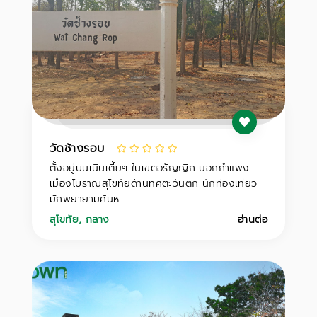
วัดช้างรอบ
ตั้งอยู่บนเนินเตี้ยๆ ในเขตอรัญญิก นอกกำแพง
เมืองโบราณสุโขทัยด้านทิศตะวันตก นักท่องเที่ยว
มักพยายามค้นห...
สุโขทัย
,
กลาง
อ่านต่อ