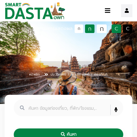
ก
ก
C
C
เปลี่ยนการแสดงผล
|
ก
หน้าหลัก
ประวัติศาสตร์ / สถานที่ศักดิ์สิทธิ์ / พิพิธภัณฑ์
ค้นหา