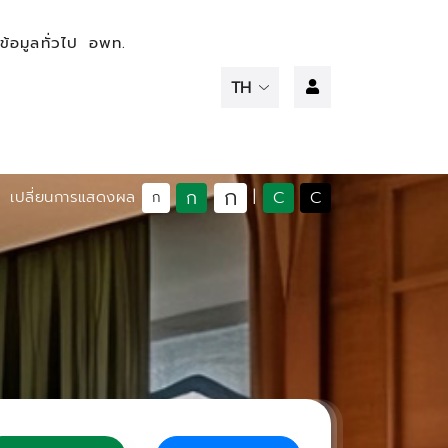
ข้อมูลทั่วไป
อพท.
ก
ก
C
C
เปลี่ยนการแสดงผล
|
ก