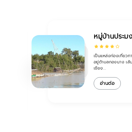
ธิภาพ
หมู่บ้านประมง
์
เป็นแหล่งท่องเที่ยวท
อยู่ต้าบลกองนาง เส้
เชียง...
ค้า
เกษตร มี
อ่านต่อ