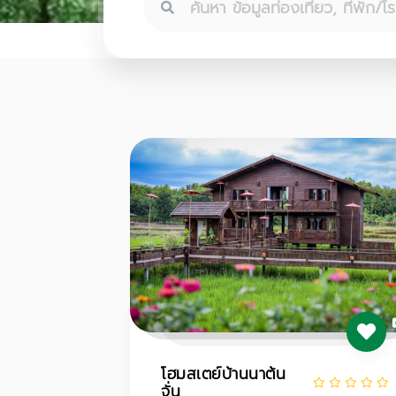
โฮมสเตย์บ้านนาต้น
จั่น