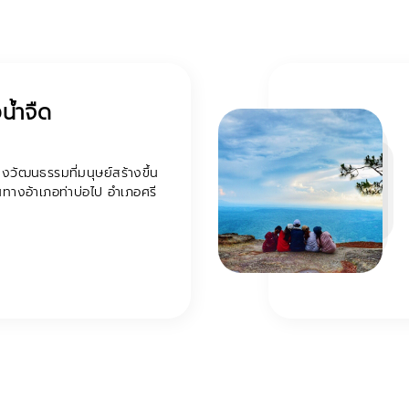
น้ำจืด
างวัฒนธรรมที่มนุษย์สร้างขึ้น
นทางอ้าเภอท่าบ่อไป อำเภอศรี