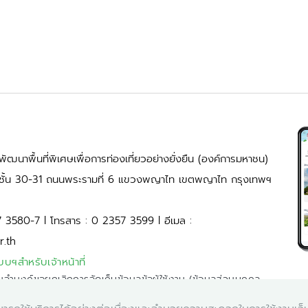
ัฒนาพื้นที่พิเศษเพื่อการท่องเที่ยวอย่างยั่งยืน (องค์การมหาชน)
้ ชั้น 30-31 ถนนพระรามที่ 6 แขวงพญาไท เขตพญาไท กรุงเทพฯ
7 3580-7 l โทรสาร : 0 2357 3599 l อีเมล :
r.th
บบฯสำหรับเจ้าหน้าที่
มจำนงค์ขอยกเลิกการจัดเก็บข้อมูลข้อผู้ใช้งาน (ข้อมูลส่วนบุคคล