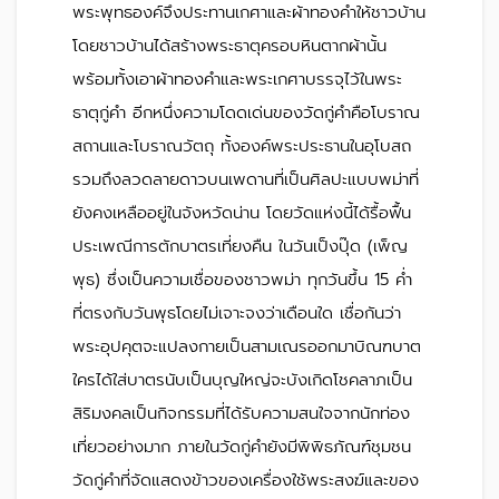
พระพุทธองค์จึงประทานเกศาและผ้าทองคำให้ชาวบ้าน
โดยชาวบ้านได้สร้างพระธาตุครอบหินตากผ้านั้น
พร้อมทั้งเอาผ้าทองคำและพระเกศาบรรจุไว้ในพระ
ธาตุกู่คำ อีกหนึ่งความโดดเด่นของวัดกู่คำคือโบราณ
สถานและโบราณวัตถุ ทั้งองค์พระประธานในอุโบสถ
รวมถึงลวดลายดาวบนเพดานที่เป็นศิลปะแบบพม่าที่
ยังคงเหลืออยู่ในจังหวัดน่าน โดยวัดแห่งนี้ได้รื้อฟื้น
ประเพณีการตักบาตรเที่ยงคืน ในวันเป็งปุ๊ด (เพ็ญ
พุธ) ซึ่งเป็นความเชื่อของชาวพม่า ทุกวันขึ้น 15 ค่ำ
ที่ตรงกับวันพุธโดยไม่เจาะจงว่าเดือนใด เชื่อกันว่า
พระอุปคุตจะแปลงกายเป็นสามเณรออกมาบิณฑบาต
ใครได้ใส่บาตรนับเป็นบุญใหญ่จะบังเกิดโชคลาภเป็น
สิริมงคลเป็นกิจกรรมที่ได้รับความสนใจจากนักท่อง
เที่ยวอย่างมาก ภายในวัดกู่คำยังมีพิพิธภัณฑ์ชุมชน
วัดกู่คำที่จัดแสดงข้าวของเครื่องใช้พระสงฆ์และของ