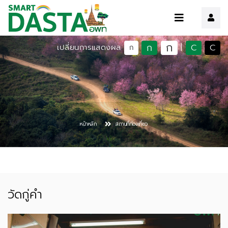
ก
ก
C
C
เปลี่ยนการแสดงผล
|
ก
หน้าหลัก
สถานที่ท่องเที่ยว
วัดกู่คำ