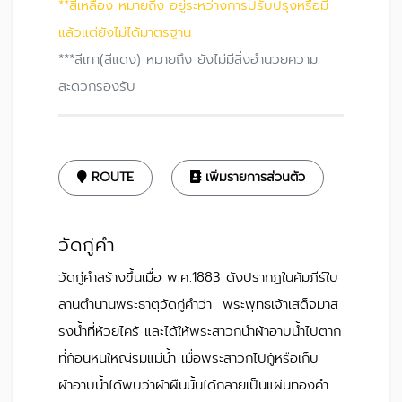
**สีเหลือง หมายถึง อยู่ระหว่างการปรับปรุงหรือมี
แล้วแต่ยังไม่ได้มาตรฐาน
***สีเทา(สีแดง) หมายถึง ยังไม่มีสิ่งอำนวยความ
สะดวกรองรับ
ROUTE
เพิ่มรายการส่วนตัว
วัดกู่คำ
วัดกู่คำสร้างขึ้นเมื่อ พ.ศ.1883 ดังปรากฎในคัมภีร์ใบ
ลานตำนานพระธาตุวัดกู่คำว่า พระพุทธเจ้าเสด็จมาส
รงน้ำที่ห้วยไคร้ และได้ให้พระสาวกนำผ้าอาบน้ำไปตาก
ที่ก้อนหินใหญ่ริมแม่น้ำ เมื่อพระสาวกไปกู้หรือเก็บ
ผ้าอาบน้ำได้พบว่าผ้าผืนนั้นได้กลายเป็นแผ่นทองคำ