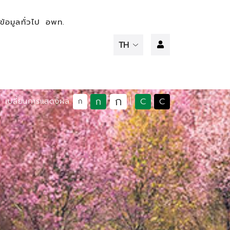
ข้อมูลทั่วไป
อพท.
ก
ก
C
C
เปลี่ยนการแสดงผล
|
ก