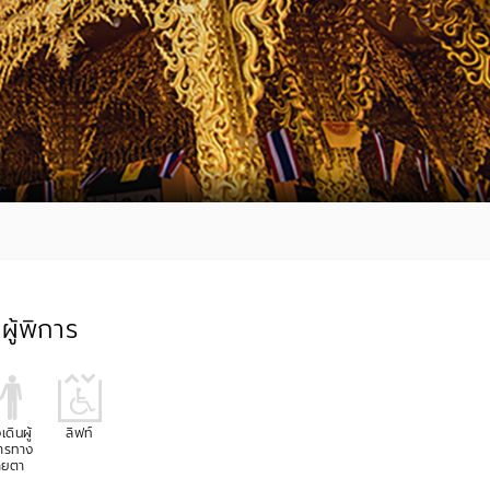
ู้พิการ
เดินผู้
ลิฟท์
ารทาง
ายตา