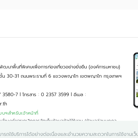
ัฒนาพื้นที่พิเศษเพื่อการท่องเที่ยวอย่างยั่งยืน (องค์การมหาชน)
้ ชั้น 30-31 ถนนพระรามที่ 6 แขวงพญาไท เขตพญาไท กรุงเทพฯ
7 3580-7 l โทรสาร : 0 2357 3599 l อีเมล :
r.th
บบฯสำหรับเจ้าหน้าที่
มจำนงค์ขอยกเลิกการจัดเก็บข้อมูลข้อผู้ใช้งาน (ข้อมูลส่วนบุคคล
่านสามารถใช้บริการได้อย่างต่อเนื่องและอำนวยความสะดวกในการใช้งานเว
คลิก
ูแลระบบผ่านอีเมล
tis@dasta.or.th