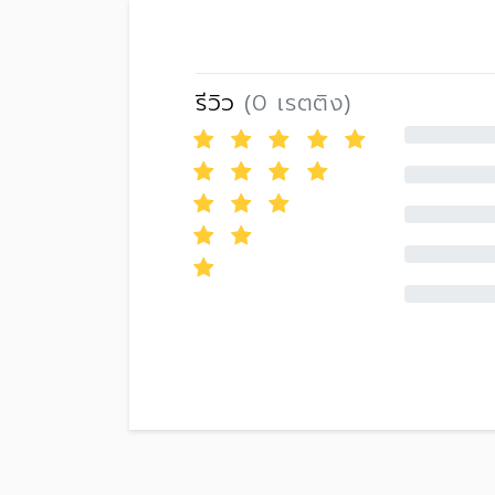
รีวิว
(0 เรตติง)