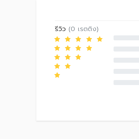
รีวิว
(0 เรตติง)