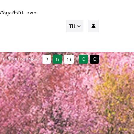
ข้อมูลทั่วไป
อพท.
ก
ก
C
C
เปลี่ยนการแสดงผล
|
ก