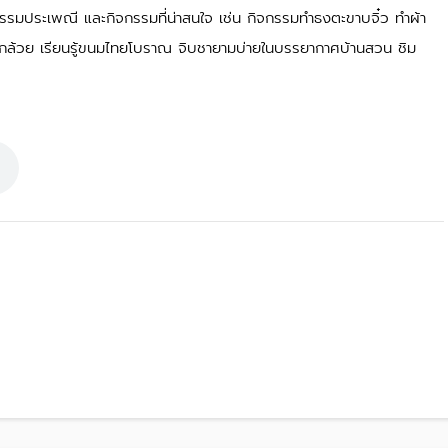
ฒนธรรมประเพณี และกิจกรรมที่น่าสนใจ เช่น กิจกรรมทำธงตะขาบจิ๋ว ทำผ้า
ล้วย เรียนรู้ขนมไทยโบราณ จิบชายามบ่ายในบรรยากาศบ้านสวน ชิม