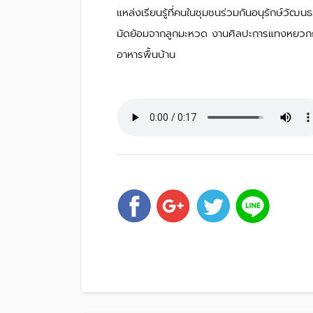
แหล่งเรียนรู้ที่คนในชุมชนร่วมกันอนุรักษ์วั
มัดย้อมจากลูกมะหวด งานศิลปะการแทงหยวกก
อาหารพื้นบ้าน