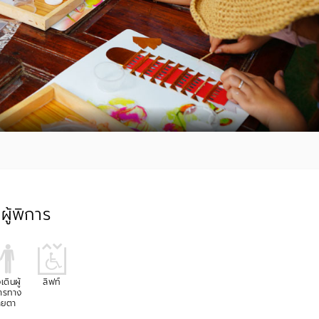
ู้พิการ
เดินผู้
ลิฟท์
ารทาง
ายตา