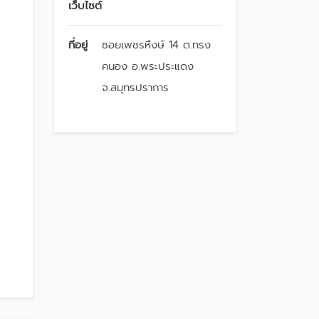
เว็บไซต์
ที่อยู่
ซอยเพชรหึงษ์ 14 ต.ทรง
คนอง อ.พระประแดง
จ.สมุทรปราการ