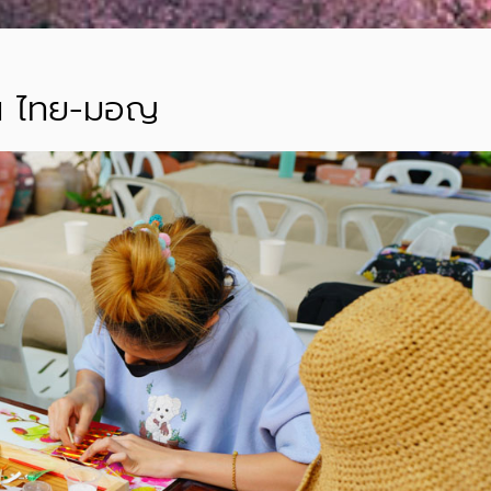
้าน ไทย-มอญ