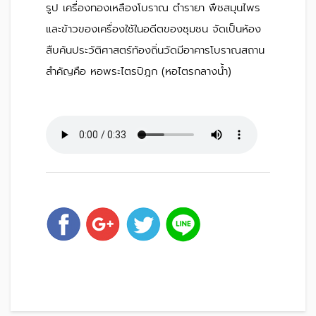
รูป เครื่องทองเหลืองโบราณ ตำรายา พืชสมุนไพร
และข้าวของเครื่องใช้ในอดีตของชุมชน จัดเป็นห้อง
สืบค้นประวัติศาสตร์ท้องถิ่นวัดมีอาคารโบราณสถาน
สำคัญคือ หอพระไตรปิฎก (หอไตรกลางน้ำ)