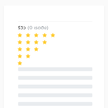
รีวิว
(0 เรตติง)