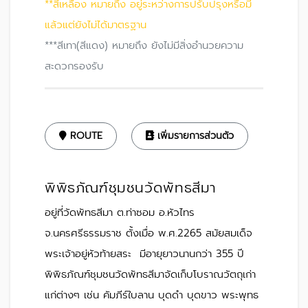
**สีเหลือง หมายถึง อยู่ระหว่างการปรับปรุงหรือมี
แล้วแต่ยังไม่ได้มาตรฐาน
***สีเทา(สีแดง) หมายถึง ยังไม่มีสิ่งอำนวยความ
สะดวกรองรับ
ROUTE
เพิ่มรายการส่วนตัว
พิพิธภัณฑ์ชุมชนวัดพัทธสีมา
อยู่ที่วัดพัทธสีมา ต.ท่าซอม อ.หัวไทร
จ.นครศรีธรรมราช ตั้งเมื่อ พ.ศ.2265 สมัยสมเด็จ
พระเจ้าอยู่หัวท้ายสระ มีอายุยาวนานกว่า 355 ปี
พิพิธภัณฑ์ชุมชนวัดพัทธสีมาจัดเก็บโบราณวัตถุเก่า
แก่ต่างๆ เช่น คัมภีร์ใบลาน บุดดำ บุดขาว พระพุทธ