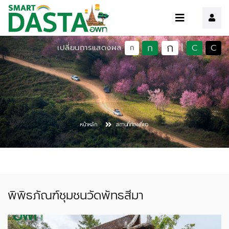
ก
ก
C
C
เปลี่ยนการแสดงผล
|
ก
หน้าหลัก
สถานที่ท่องเที่ยว
พิพิธภัณฑ์ชุมชนวัดพัทธสีมา