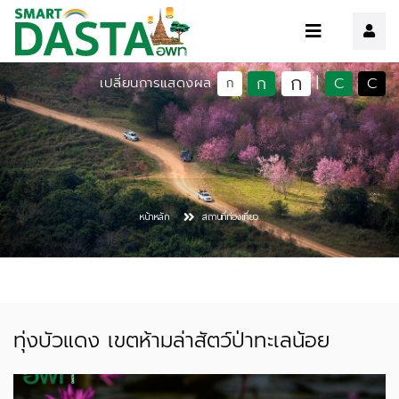
ก
ก
C
C
เปลี่ยนการแสดงผล
|
ก
หน้าหลัก
สถานที่ท่องเที่ยว
ทุ่งบัวแดง เขตห้ามล่าสัตว์ป่าทะเลน้อย