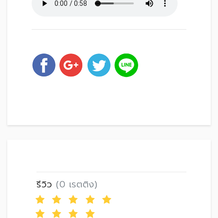
รีวิว
(0 เรตติง)