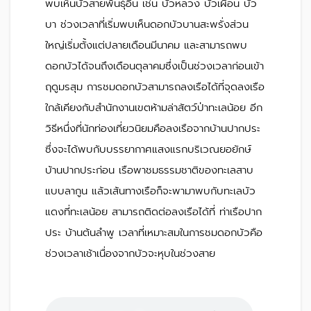
พบเห็นบัวสายพันธุ์อื่น เช่น บัวหลวง บัวเผื่อน บัว
บา ช่วงเวลาที่เริ่มพบเห็นดอกบัวบานสะพรั่งส่วน
ใหญ่เริ่มตั้งแต่ปลายเดือนมีนาคม และสามารถพบ
ดอกบัวได้จนถึงเดือนตุลาคมซึ่งเป็นช่วงเวลาก่อนเข้า
ฤดูมรสุม การชมดอกบัวสามารถลงเรือได้ที่จุดลงเรือ
ใกล้เคียงกับสำนักงานเขตห้ามล่าสัตว์ป่าทะเลน้อย อีก
วิธีหนึ่งที่นักท่องเที่ยวนิยมคือลงเรือจากบ้านปากประ
ซึ่งจะได้พบกับบรรยากาศแสงแรกบริเวณยอยักษ์
บ้านปากประก่อน เรือพาชมธรรมชาติของทะเลสาบ
แบบลากูน แล้วเส้นทางเรือก็จะพามาพบกับทะเลบัว
แดงที่ทะเลน้อย สามารถติดต่อลงเรือได้ที่ ท่าเรือปาก
ประ บ้านต้นลำพู เวลาที่เหมาะสมในการชมดอกบัวคือ
ช่วงเวลาเช้าเนื่องจากบัวจะหุบในช่วงสาย