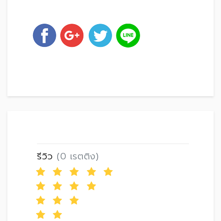
รีวิว
(0 เรตติง)