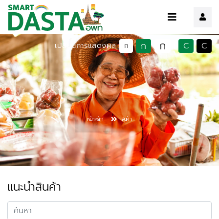
ก
ก
C
C
เปลี่ยนการแสดงผล
|
ก
หน้าหลัก
สินค้า
แนะนำสินค้า