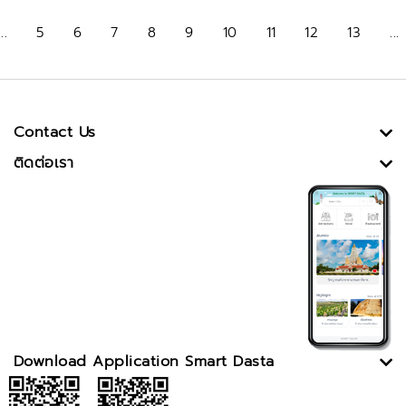
...
5
6
7
8
9
10
11
12
13
...
Contact Us
ติดต่อเรา
Download Application Smart Dasta