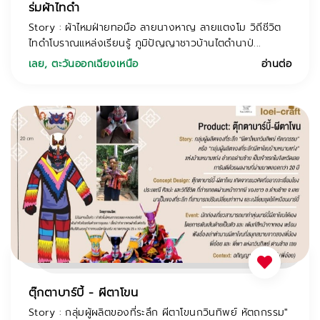
ร่มผ้าไทดำ
Story : ผ้าไหมฝ่ายทอมือ ลายนางหาญ ลายแตงโม วิถีชีวิต
ไทดำโบราณแหล่งเรียนรู้ ภูมิปัญญาชาวบ้านไตดำนาป่...
เลย
,
ตะวันออกเฉียงเหนือ
อ่านต่อ
ตุ๊กตาบาร์บี้ - ผีตาโขน
Story : กลุ่มผู้ผลิตของที่ระลึก ผีตาโขนกวินทิพย์ หัตถกรรม"