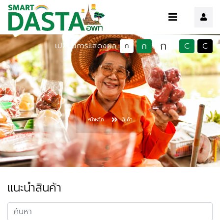
ก
ก
C
C
เปลี่ยนการแสดงผล
|
ก
หน้าหลัก
สินค้า
แนะนำสินค้า