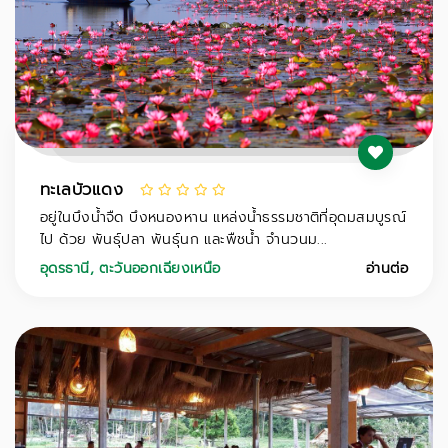
ทะเลบัวแดง
อยู่ในบึงน้ำจืด บึงหนองหาน แหล่งน้ำธรรมชาติที่อุดมสมบูรณ์
ไป ด้วย พันธุ์ปลา พันธุ์นก และพืชน้ำ จำนวนม...
อุดรธานี
,
ตะวันออกเฉียงเหนือ
อ่านต่อ