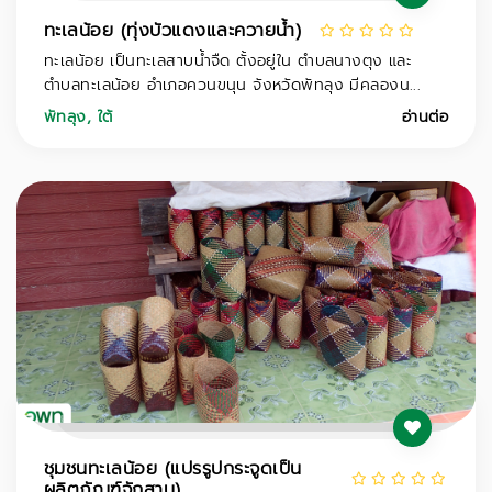
ทะเลน้อย (ทุ่งบัวแดงและควายน้ำ)
ทะเลน้อย เป็นทะเลสาบน้ำจืด ตั้งอยู่ใน ตำบลนางตุง และ
ตำบลทะเลน้อย อำเภอควนขนุน จังหวัดพัทลุง มีคลองน...
พัทลุง
,
ใต้
อ่านต่อ
ชุมชนทะเลน้อย (แปรรูปกระจูดเป็น
ผลิตภัณฑ์จักสาน)