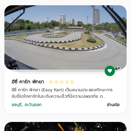
อีซี่ คาร์ท พัทยา
อีซี่ คาร์ท พัทยา (Eazy Kart) เป็นสนามประลองทักษะการ
ขับขี่รถโกคาร์ทในระดับความเร็วที่มีความปลอดภัย ด...
ชลบุรี
,
ตะวันออก
อ่านต่อ