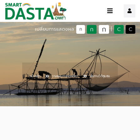
ก
ก
C
C
เปลี่ยนการแสดงผล
|
ก
หน้าหลัก
วางแผนการท่องเที่ยว
เส้นทางวิถีชุมชน