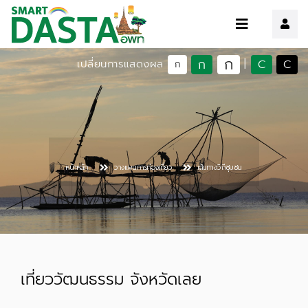
ก
ก
C
C
เปลี่ยนการแสดงผล
|
ก
หน้าหลัก
วางแผนการท่องเที่ยว
เส้นทางวิถีชุมชน
เที่ยววัฒนธรรม จังหวัดเลย