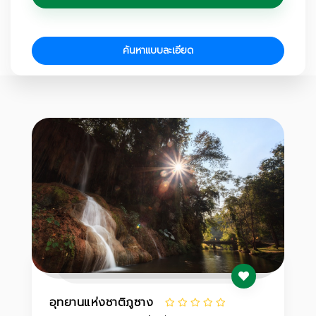
ค้นหาแบบละเอียด
อุทยานแห่งชาติภูซาง