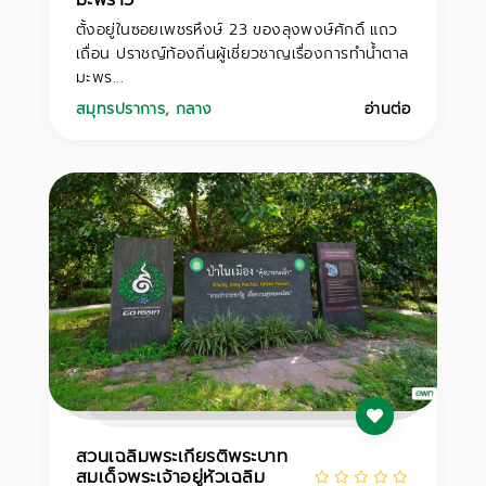
ตั้งอยู่ในซอยเพชรหึงษ์ 23 ของลุงพงษ์ศักดิ์ แถว
เถื่อน ปราชญ์ท้องถิ่นผู้เชี่ยวชาญเรื่องการทำน้ำตาล
มะพร...
สมุทรปราการ
,
กลาง
อ่านต่อ
สวนเฉลิมพระเกียรติพระบาท
สมเด็จพระเจ้าอยู่หัวเฉลิม