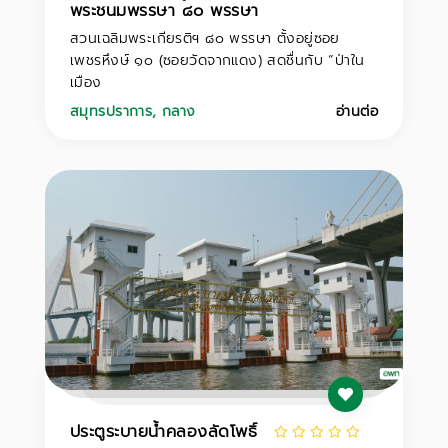
พระชนมพรรษา ๘๐ พรรษา
สวนเฉลิมพระเกียรติฯ ๘๐ พรรษา ตั้งอยู่ซอย
เพชรหึงษ์ ๑๐ (ซอยวัดจากแดง) สดชื่นกับ “ป่าใน
เมือง
สมุทรปราการ
,
กลาง
อ่านต่อ
ประตูระบายน้ำคลองลัดโพธิ์