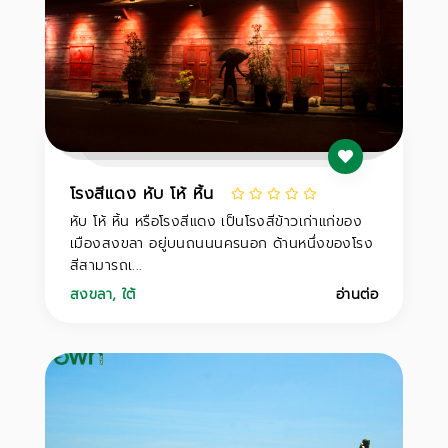
โรงสีแดง หับ โห้ หิ้น
หับ โห้ หิ้น หรือโรงสีแดง เป็นโรงสีข้าวเก่าแก่ของ
เมืองสงขลา อยู่บนถนนนครนอก ด้านหนึ่งของโรง
สีสามารถเ...
สงขลา
,
ใต้
อ่านต่อ