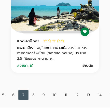
แหลมสมิหลา
แหลมสมิหลา อยู่ในเขตเทศบาลเมืองสงขลา ห่าง
จากตลาดทรัพย์สิน (ตลาดสดเทศบาล) ประมาณ
2.5 กิโลเมตร หาดทราย...
สงขลา
,
ใต้
อ่านต่อ
5
6
7
8
9
10
11
12
13
14