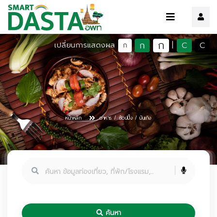
ก
ก
C
C
เปลี่ยนการแสดงผล
|
ก
หน้าหลัก
อาหาร / ช้อปปิ้ง / บันเทิง
ค้นหา