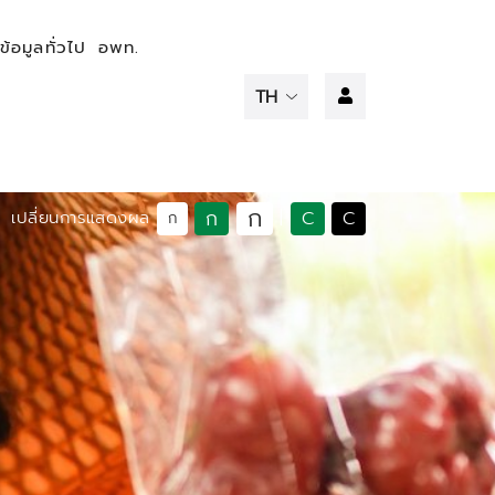
ข้อมูลทั่วไป
อพท.
ก
ก
C
C
เปลี่ยนการแสดงผล
|
ก