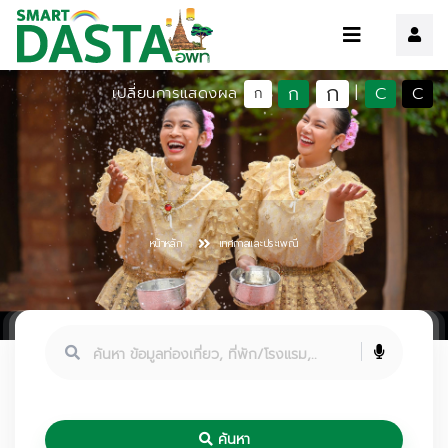
ก
ก
C
C
เปลี่ยนการแสดงผล
|
ก
หน้าหลัก
เทศกาลและประเพณี
ค้นหา