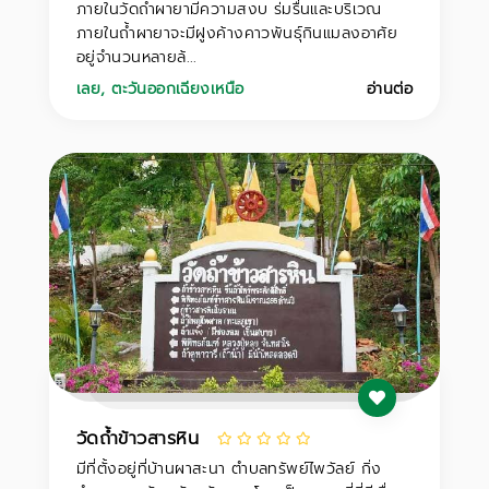
ภายในวัดถ้ำผายามีความสงบ ร่มรื่นและบริเวณ
ภายในถ้ำผายาจะมีฝูงค้างคาวพันธุ์กินแมลงอาศัย
อยู่จำนวนหลายล้...
เลย
,
ตะวันออกเฉียงเหนือ
อ่านต่อ
วัดถ้ำข้าวสารหิน
มีที่ตั้งอยู่ที่บ้านผาสะนา ตำบลทรัพย์ไพวัลย์ กิ่ง