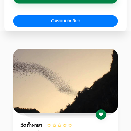
ค้นหาแบบละเอียด
วัดถ้ำผายา