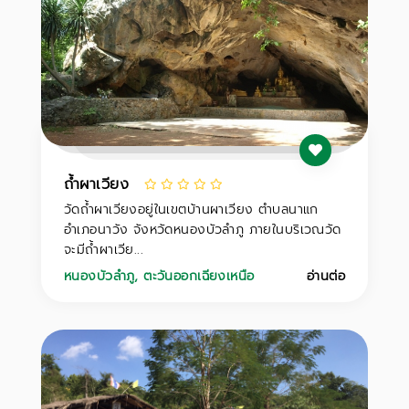
ถ้ำผาเวียง
วัดถ้ำผาเวียงอยู่ในเขตบ้านผาเวียง ตำบลนาแก
อำเภอนาวัง จังหวัดหนองบัวลำภู ภายในบริเวณวัด
จะมีถ้ำผาเวีย...
หนองบัวลำภู
,
ตะวันออกเฉียงเหนือ
อ่านต่อ