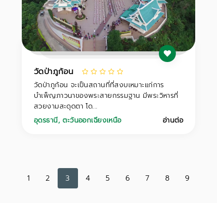
วัดป่าภูก้อน
วัดป่าภูก้อน จะเป็นสถานที่ที่สงบเหมาะแก่การ
บำเพ็ญภาวนาของพระสายกรรมฐาน มีพระวิหารที่
สวยงามสะดุดตา โด...
อุดรธานี
,
ตะวันออกเฉียงเหนือ
อ่านต่อ
1
2
3
4
5
6
7
8
9