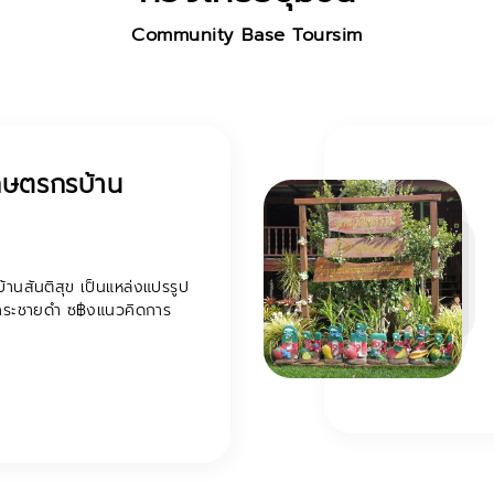
Community Base Toursim
 ลำปำ
 และชุมชนริมน้ำ บริเวณ
ิเวณริมคลองลำปำขยายตัวออก
...