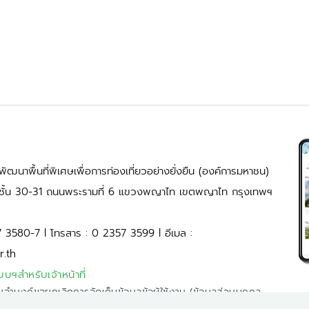
ัฒนาพื้นที่พิเศษเพื่อการท่องเที่ยวอย่างยั่งยืน (องค์การมหาชน)
้ ชั้น 30-31 ถนนพระรามที่ 6 แขวงพญาไท เขตพญาไท กรุงเทพฯ
7 3580-7 l โทรสาร : 0 2357 3599 l อีเมล :
r.th
บบฯสำหรับเจ้าหน้าที่
มจำนงค์ขอยกเลิกการจัดเก็บข้อมูลข้อผู้ใช้งาน (ข้อมูลส่วนบุคคล