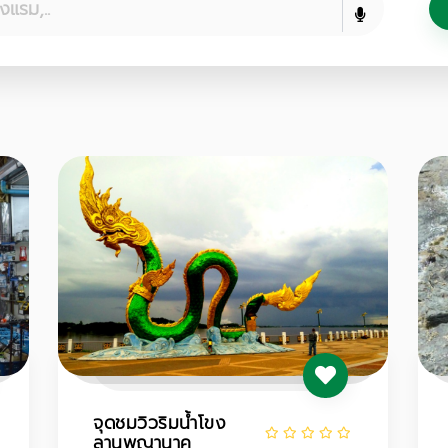
จุดชมวิวริมน้ำโขง
ลานพญานาค