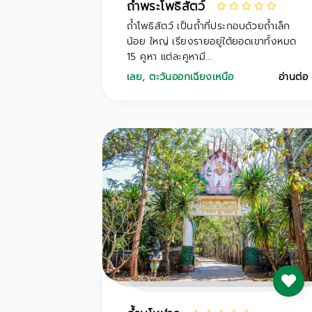
ถ้ำพระโพธิสัตว์
ถ้ำโพธิสัตว์ เป็นถ้ำที่ประกอบด้วยถ้ำเล็ก
น้อย ใหญ่ เรียงรายอยู่ใต้ยอดเขาทั้งหมด
15 คูหา แต่ละคูหามี...
เลย
,
ตะวันออกเฉียงเหนือ
อ่านต่อ