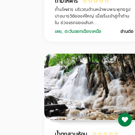
ถํ้ามโหฬาร
ถํ้ามโหฬาร บริเวณด้านหน้าพบพระพุทธรูป
ปางมารวิชัยองค์ใหญ่ เมื่อเริ่มเข้าสู่ถ้ำด้าน
ใน ช่วงแรกของเส้นท...
เลย
,
ตะวันออกเฉียงเหนือ
อ่านต่อ
น้ำตกสวนห้อม