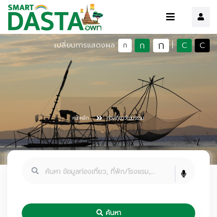
ก
ก
C
C
เปลี่ยนการแสดงผล
|
ก
หน้าหลัก
ท่องเที่ยววัฒนธรรม
ค้นหา