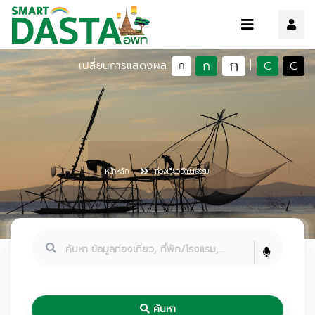
ก
ก
C
C
เปลี่ยนการแสดงผล
|
ก
หน้าหลัก
ท่องเที่ยววัฒนธรรม
ค้นหา