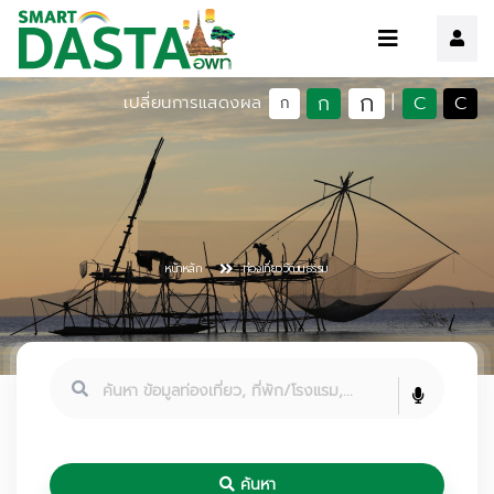
ก
ก
C
C
เปลี่ยนการแสดงผล
|
ก
หน้าหลัก
ท่องเที่ยววัฒนธรรม
ค้นหา