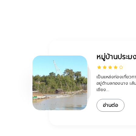
สวนดอกไม้ ท
าสังค
สวนดอกไม้ ที เอส เอ 
ช้าง –
เกษตรภายใต้การดูแ
Agriculture จำ...
อ่านต่อ