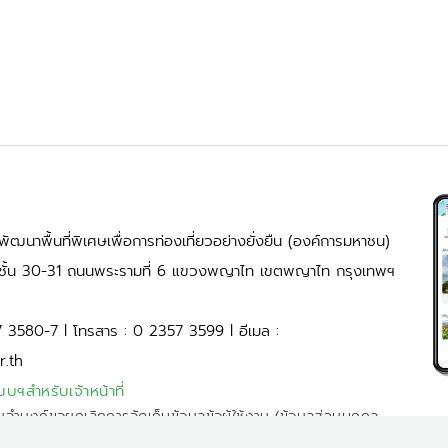
ัฒนาพื้นที่พิเศษเพื่อการท่องเที่ยวอย่างยั่งยืน (องค์การมหาชน)
้ ชั้น 30-31 ถนนพระรามที่ 6 แขวงพญาไท เขตพญาไท กรุงเทพฯ
7 3580-7 l โทรสาร : 0 2357 3599 l อีเมล :
r.th
บบฯสำหรับเจ้าหน้าที่
มจำนงค์ขอยกเลิกการจัดเก็บข้อมูลข้อผู้ใช้งาน (ข้อมูลส่วนบุคคล