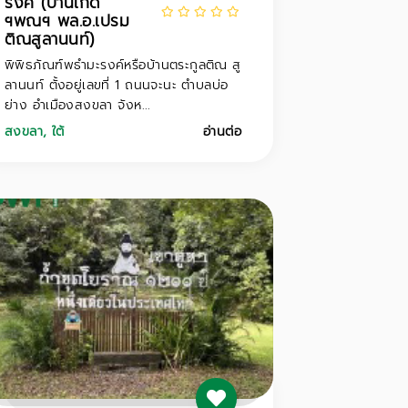
รงค์ (บ้านเกิด
ฯพณฯ พล.อ.เปรม
ติณสูลานนท์)
พิพิธภัณฑ์พธำมะรงค์หรือบ้านตระกูลติณ สู
ลานนท์ ตั้งอยู่เลขที่ 1 ถนนจะนะ ตำบลบ่อ
ย่าง อำเมืองสงขลา จังห...
สงขลา
,
ใต้
อ่านต่อ