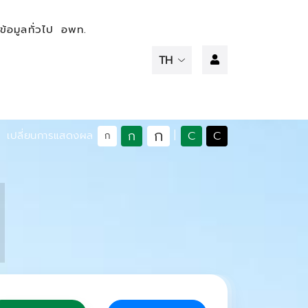
ข้อมูลทั่วไป
อพท.
ก
ก
C
C
เปลี่ยนการแสดงผล
|
ก