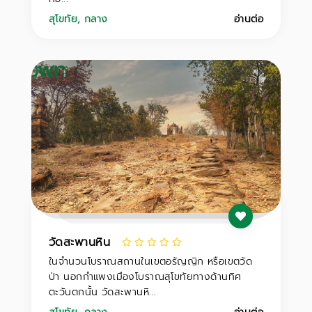
สุโขทัย
,
กลาง
อ่านต่อ
วัดสะพานหิน
ในจำนวนโบราณสถานในเขตอรัญญิก หรือเขตวัด
ป่า นอกกำแพงเมืองโบราณสุโขทัยทางด้านทิศ
ตะวันตกนั้น วัดสะพานหิ...