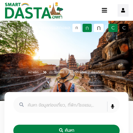
ก
ก
C
C
เปลี่ยนการแสดงผล
|
ก
หน้าหลัก
ประวัติศาสตร์ / สถานที่ศักดิ์สิทธิ์ / พิพิธภัณฑ์
ค้นหา