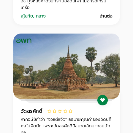
อิฐ มุงหลังคาด้วยกระเบื้องดินเผา เมื่อทรุดโทรม
เครื่อ...
สุโขทัย
,
กลาง
อ่านต่อ
วัดสรศักดิ์
หากจะใช้คำว่า "จิ๋วแต่แจ๋ว" อธิบายคุณค่าของวัดนี้ก็
คงไม่ผิดนัก เพราะวัดสรศักดิ์มีขนาดเล็กมากจนนัก
ท่อ...