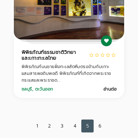
พิพิธภัณฑ์ธรรมชาติวิทยา
และเกาะทะเลไทย
พิพิธภัณฑ์บนชายฝั่งทะเลสัตหีบตรงข้ามกับเกาะ
แสมสารพอดิบพอดี พิพิธภัณฑ์ที่เกิดจากพระราช
กระแสและพระราชด...
ชลบุรี
,
ตะวันออก
อ่านต่อ
1
2
3
4
5
6