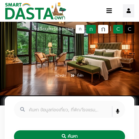
ก
ก
C
C
เปลี่ยนการแสดงผล
|
ก
หน้าหลัก
ที่พัก
ค้นหา