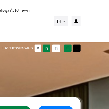
ข้อมูลทั่วไป
อพท.
ก
ก
C
C
เปลี่ยนการแสดงผล
|
ก