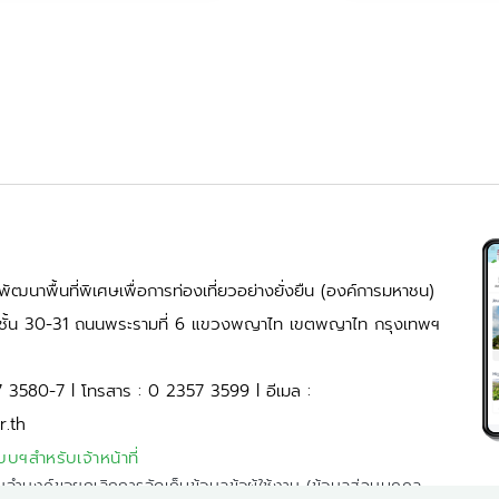
ัฒนาพื้นที่พิเศษเพื่อการท่องเที่ยวอย่างยั่งยืน (องค์การมหาชน)
้ ชั้น 30-31 ถนนพระรามที่ 6 แขวงพญาไท เขตพญาไท กรุงเทพฯ
7 3580-7 l โทรสาร : 0 2357 3599 l อีเมล :
r.th
บบฯสำหรับเจ้าหน้าที่
มจำนงค์ขอยกเลิกการจัดเก็บข้อมูลข้อผู้ใช้งาน (ข้อมูลส่วนบุคคล