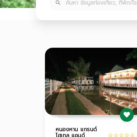
หนองหาน แกรนด์
โฮเทล แอนด์