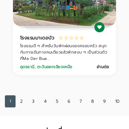
โรงแรมมาเดอบัว
โรงแรมดี ๆ สำหรับวันพักผ่อนของครอบครัว สนุก
กับการเดินทางคนเดียวแล้วพักสงบ ๆ เป็นส่วนตัว
ที่Ma Der Bua...
อุดรธานี
,
ตะวันออกเฉียงเหนือ
อ่านต่อ
1
2
3
4
5
6
7
8
9
10