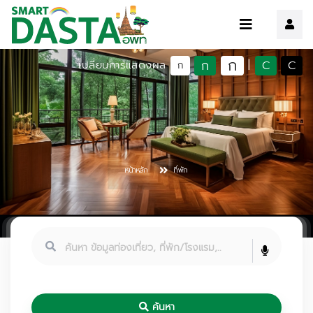
ก
ก
C
C
เปลี่ยนการแสดงผล
|
ก
หน้าหลัก
ที่พัก
ค้นหา