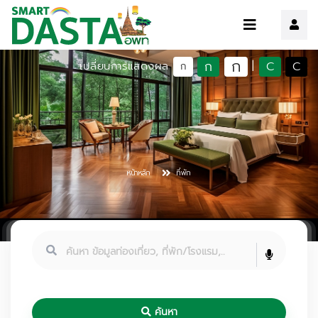
ก
ก
C
C
เปลี่ยนการแสดงผล
|
ก
หน้าหลัก
ที่พัก
ค้นหา