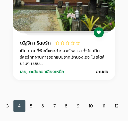
ณัฐริกา รีสอร์ท
เป็นสถานที่พักที่แตกต่างจากโรงแรมทั่วไป เป็น
รีสอร์ทที่ผ่านการออกแบบจากเจ้าของเอง ในสไตล์
บ้านๆ เรียบ...
เลย
,
ตะวันออกเฉียงเหนือ
อ่านต่อ
3
4
5
6
7
8
9
10
11
12