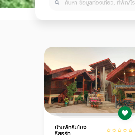
บ้านพักริมโขง
รีสอร์ท