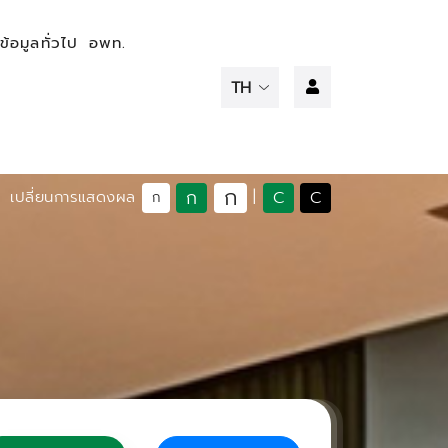
ข้อมูลทั่วไป
อพท.
ก
ก
C
C
เปลี่ยนการแสดงผล
|
ก