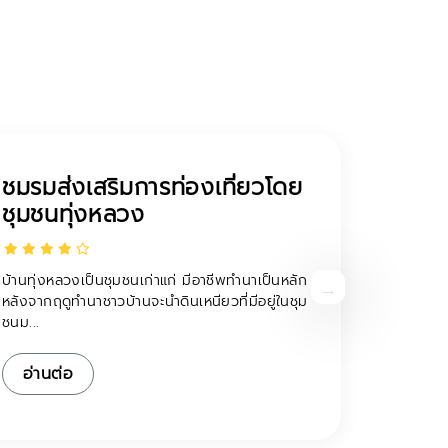
ชุมชนพระบาทห้วยต้ม
ประวัติชุมชน ชุมชนพระบาทห้วยต้ม...เรียบง่ายและ
งดงาม แสดงออกถึงวิถีชีวิตของชาวปกาเกอะญอ
ได้อย่างชัดเจน...
อ่านต่อ