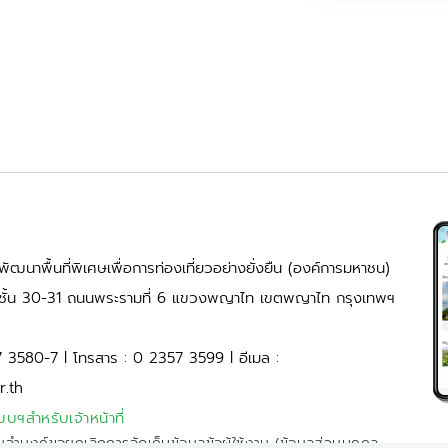
ัฒนาพื้นที่พิเศษเพื่อการท่องเที่ยวอย่างยั่งยืน (องค์การมหาชน)
้ ชั้น 30-31 ถนนพระรามที่ 6 แขวงพญาไท เขตพญาไท กรุงเทพฯ
7 3580-7 l โทรสาร : 0 2357 3599 l อีเมล :
r.th
บบฯสำหรับเจ้าหน้าที่
มจำนงค์ขอยกเลิกการจัดเก็บข้อมูลข้อผู้ใช้งาน (ข้อมูลส่วนบุคคล