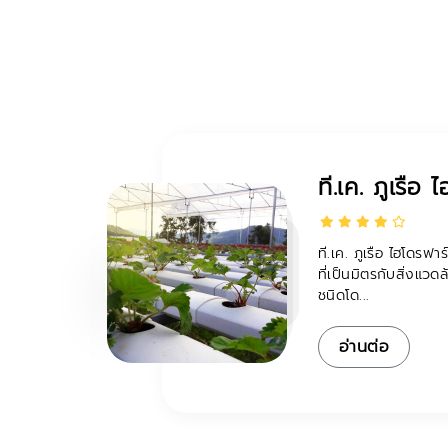
วโดย
สวนลุงวุฒิ
สวนลุงวุฒิ สวนเกษตรเ
อำเภอภูเรือ ที่เหมาะ
ป็นหลัก
ดอก...
ู่ในชุม
อ่านต่อ