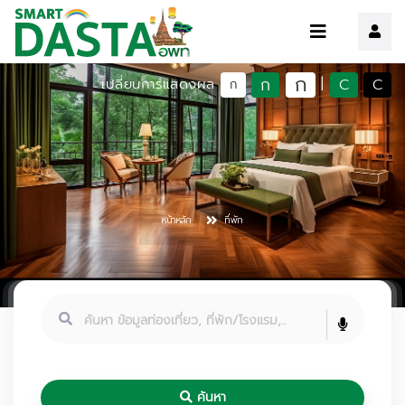
ก
ก
C
C
เปลี่ยนการแสดงผล
|
ก
หน้าหลัก
ที่พัก
ค้นหา