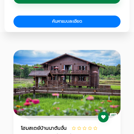
ค้นหาแบบละเอียด
โฮมสเตย์บ้านนาต้นจั่น