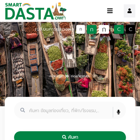
ก
ก
C
C
เปลี่ยนการแสดงผล
|
ก
หน้าหลัก
ท่องเที่ยวชุมชน
ค้นหา