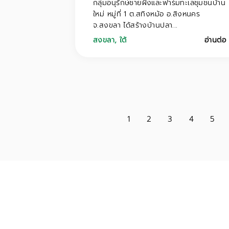
กลุ่มอนุรักษ์ชายฝั่งและฟาร์มทะเลชุมชนบ้าน
ใหม่ หมู่ที่ 1 ต.สทิงหม้อ อ.สิงหนคร
จ.สงขลา ได้สร้างบ้านปลา...
สงขลา
,
ใต้
อ่านต่อ
1
2
3
4
5