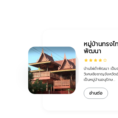
ารจัด
ชมรมส่งเสริม
ชุมชนเมืองโ
อู่ทอง
ำประมง
ษ ซึ่ง
ชมรมส่งเสริมการท่อ
ทวารวดี จัดให้มีบริก
เยี่ยมชมสถ...
อ่านต่อ