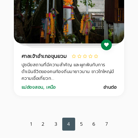
ศาลเจ้าอำเภอขุนยวม
ปูชนียสถานที่มีความสำคัญ และผูกพันกับการ
ดำเนินชีวิตของคนท้องถิ่นมายาวนาน ชาวไทใหญ่มี
ความเชื่อเกี่ยวก...
แม่ฮ่องสอน
,
เหนือ
อ่านต่อ
1
2
3
4
5
6
7