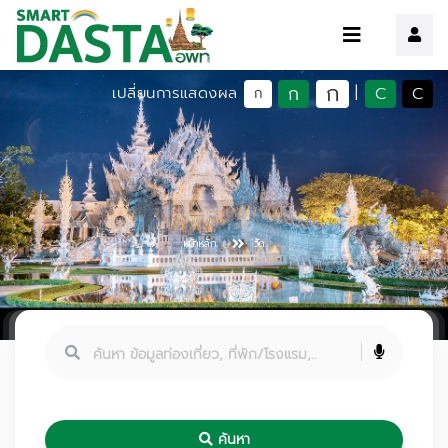
ก
ก
C
C
เปลี่ยนการแสดงผล
|
ก
หน้าหลัก
วัด
ค้นหา